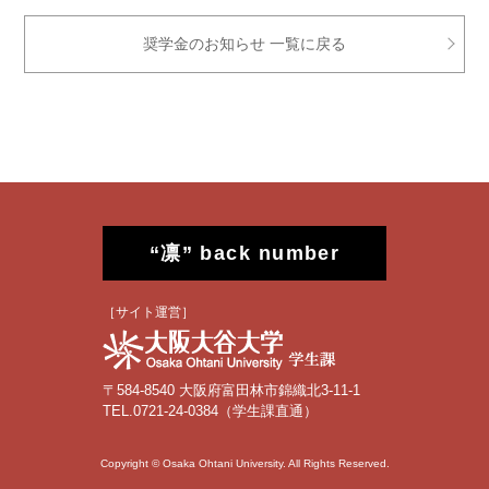
奨学金のお知らせ 一覧に戻る
“凛” back number
［サイト運営］
〒584-8540 大阪府富田林市錦織北3-11-1
TEL.0721-24-0384（学生課直通）
Copyright © Osaka Ohtani University. All Rights Reserved.