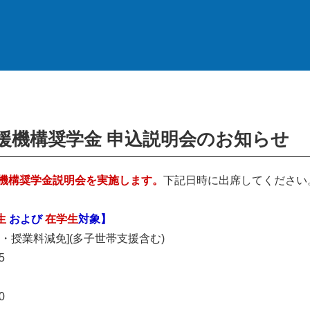
援機構奨学金 申込説明会のお知らせ
機構奨学金説明会を実施します。
下記日時に出席してください
生
および
在学生
対象】
・授業料減免](多子世帯支援含む)
5
0