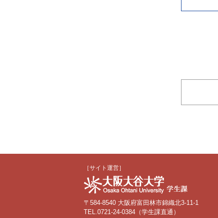
［サイト運営］
〒584-8540 大阪府富田林市錦織北3-11-1
TEL.0721-24-0384（学生課直通）