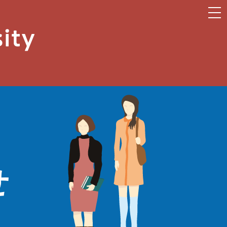
togg
navi
せ