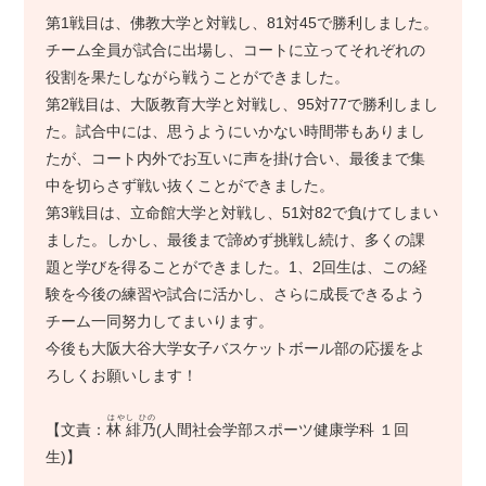
第1戦目は、佛教大学と対戦し、81対45で勝利しました。
チーム全員が試合に出場し、コートに立ってそれぞれの
役割を果たしながら戦うことができました。
第2戦目は、大阪教育大学と対戦し、95対77で勝利しまし
た。試合中には、思うようにいかない時間帯もありまし
たが、コート内外でお互いに声を掛け合い、最後まで集
中を切らさず戦い抜くことができました。
第3戦目は、立命館大学と対戦し、51対82で負けてしまい
ました。しかし、最後まで諦めず挑戦し続け、多くの課
題と学びを得ることができました。1、2回生は、この経
験を今後の練習や試合に活かし、さらに成長できるよう
チーム一同努力してまいります。
今後も大阪大谷大学女子バスケットボール部の応援をよ
ろしくお願いします！
はやし ひの
【文責：
林 緋乃
(人間社会学部スポーツ健康学科 １回
生)】