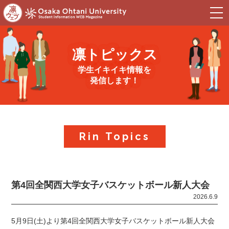
togg
navi
凛トピックス
学生イキイキ情報を
発信します！
Rin Topics
第4回全関西大学女子バスケットボール新人大会
2026.6.9
5月9日(土)より第4回全関西大学女子バスケットボール新人大会