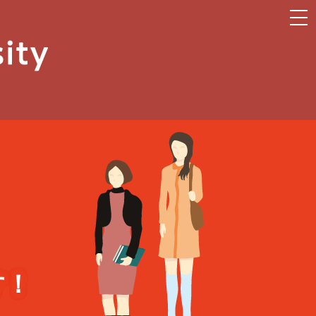
togg
navi
す！