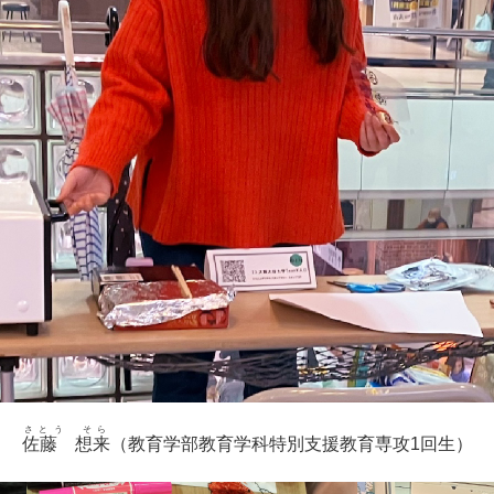
さとう そら
佐藤 想来
（教育学部教育学科特別支援教育専攻1回生）