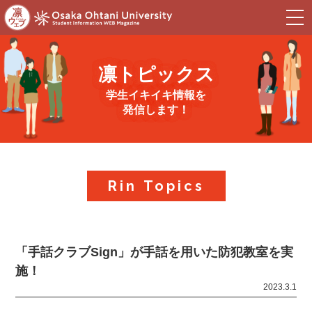
togg
navi
凛トピックス
学生イキイキ情報を
発信します！
Rin Topics
「手話クラブSign」が手話を用いた防犯教室を実
施！
2023.3.1