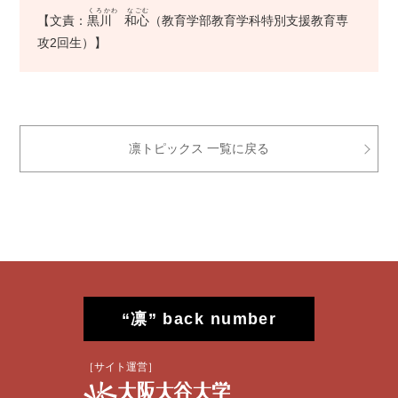
くろかわ なごむ
【文責：
黒川 和心
（教育学部教育学科特別支援教育専
攻2回生）】
凛トピックス 一覧に戻る
“凛” back number
［サイト運営］