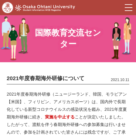
togg
navi
国際教育交流セン
ター
2021年度春期海外研修について
2021.10.11
2021年度春期海外研修（ニュージーランド、韓国、モラビアン
【米国】、フィリピン、アメリカスポーツ）は、国内外で長期
化している新型コロナウイルスの感染状況を鑑み、2021年度夏
期海外研修に続き、
実施を中止する
ことが決定いたしました。
したがって、渡航を伴う春期海外研修への参加募集は行いませ
んので、参加を計画されていた皆さんには残念ですが、ご了承